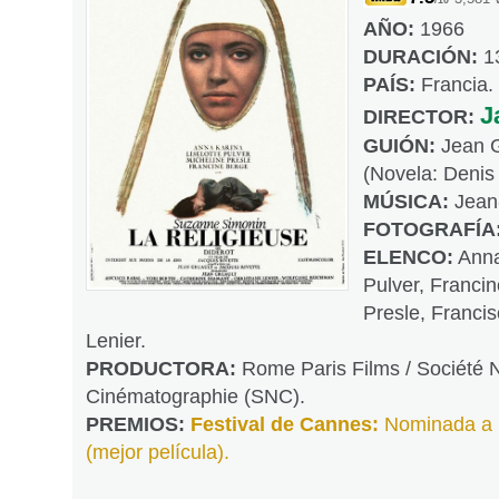
/10
AÑO:
1966
DURACIÓN:
13
PAÍS:
Francia.
J
DIRECTOR:
GUIÓN:
Jean G
(Novela: Denis 
MÚSICA:
Jean-
FOTOGRAFÍA
ELENCO:
Anna 
Pulver, Franci
Presle, Francis
Lenier.
PRODUCTORA:
Rome Paris Films / Société 
Cinématographie (SNC).
PREMIOS:
Festival de Cannes:
Nominada a 
(mejor película).