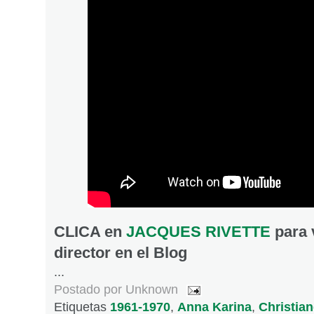
CLICA en
JACQUES RIVETTE
para 
director en el Blog
...
Postado por
Unknown
Etiquetas
1961-1970
,
Anna Karina
,
Christian